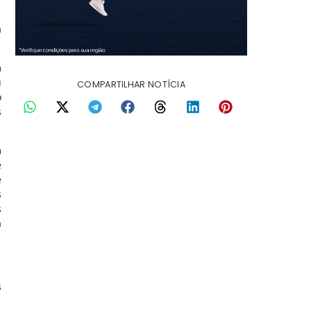
a
m
u
COMPARTILHAR NOTÍCIA
o
s
m
é
e
s
s
a
s