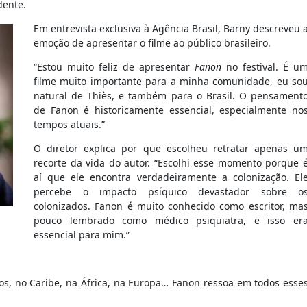
dente.
Em entrevista exclusiva à Agência Brasil, Barny descreveu 
emoção de apresentar o filme ao público brasileiro.
“Estou muito feliz de apresentar
Fanon
no festival. É u
filme muito importante para a minha comunidade, eu so
natural de Thiès, e também para o Brasil. O pensament
de Fanon é historicamente essencial, especialmente no
tempos atuais.”
O diretor explica por que escolheu retratar apenas u
recorte da vida do autor. “Escolhi esse momento porque 
aí que ele encontra verdadeiramente a colonização. El
percebe o impacto psíquico devastador sobre o
colonizados. Fanon é muito conhecido como escritor, ma
pouco lembrado como médico psiquiatra, e isso er
essencial para mim.”
os, no Caribe, na África, na Europa… Fanon ressoa em todos esse