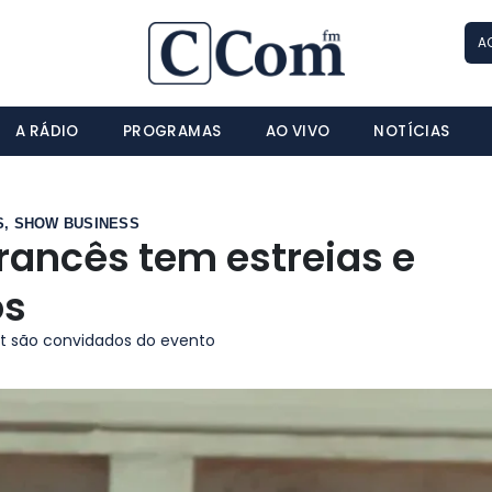
A
A RÁDIO
PROGRAMAS
AO VIVO
NOTÍCIAS
S
,
SHOW BUSINESS
francês tem estreias e
os
ert são convidados do evento