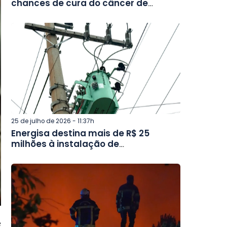
chances de cura do câncer de
cabeça e pescoço, alerta campanha
Julho Verde
25 de julho de 2026 - 11:37h
Energisa destina mais de R$ 25
milhões à instalação de
transformadores ecológicos no
interior de Minas e no Rio
e