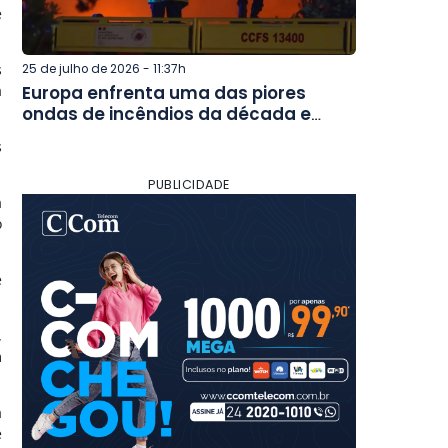
e
s
25 de julho de 2026 - 11:37h
a
Europa enfrenta uma das piores
ondas de incêndios da década e
mobiliza força-tarefa internacional
s
PUBLICIDADE
a
o
e
,
m
a
é