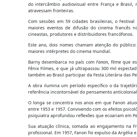
do intercâmbio audiovisual entre França e Brasil, 
atravessam fronteiras.
Com sessões em 59 cidades brasileiras, o Festiva
maiores eventos de difusão do cinema francês no
cineastas, produtores e distribuidores francófonos.
Este ano, dois nomes chamam atenção do público: o
maiores intérpretes do cinema mundial.
Barny desembarca no país com
Fanon
, filme que e
Fênix Filmes, e que já ultrapassou 300 mil especta
também ao Brasil participar da Festa Literária das Per
A obra ilumina um período específico o da trajetóri
referência incontornável do pensamento anticolonial
O longa se concentra nos anos em que Fanon atuou c
entre 1953 e 1957. Convivendo com os efeitos psicol
psiquiatra aprofundou reflexões que ecoariam em P
Sua atuação clínica, somada ao engajamento na Fre
profissional. Em 1957, Fanon foi expulso da Argélia 