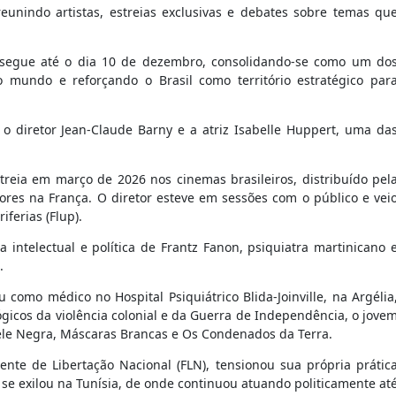
reunindo artistas, estreias exclusivas e debates sobre temas qu
l segue até o dia 10 de dezembro, consolidando-se como um do
 mundo e reforçando o Brasil como território estratégico par
 diretor Jean-Claude Barny e a atriz Isabelle Huppert, uma da
streia em março de 2026 nos cinemas brasileiros, distribuído pel
dores na França. O diretor esteve em sessões com o público e vei
iferias (Flup).
a intelectual e política de Frantz Fanon, psiquiatra martinicano 
.
omo médico no Hospital Psiquiátrico Blida-Joinville, na Argélia
ógicos da violência colonial e da Guerra de Independência, o jove
ele Negra, Máscaras Brancas e Os Condenados da Terra.
nte de Libertação Nacional (FLN), tensionou sua própria prátic
e se exilou na Tunísia, de onde continuou atuando politicamente at