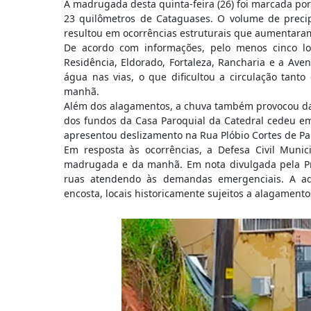
A madrugada desta quinta-feira (26) foi marcada por
23 quilômetros de Cataguases. O volume de preci
resultou em ocorrências estruturais que aumentaram
De acordo com informações, pelo menos cinco loc
Residência, Eldorado, Fortaleza, Rancharia e a Ave
água nas vias, o que dificultou a circulação tant
manhã.
Além dos alagamentos, a chuva também provocou dan
dos fundos da Casa Paroquial da Catedral cedeu e
apresentou deslizamento na Rua Plóbio Cortes de Pau
Em resposta às ocorrências, a Defesa Civil Munic
madrugada e da manhã. Em nota divulgada pela Pre
ruas atendendo às demandas emergenciais. A adm
encosta, locais historicamente sujeitos a alagament