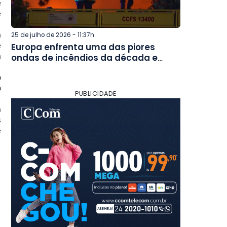
e
e
a
25 de julho de 2026 - 11:37h
e
Europa enfrenta uma das piores
a
ondas de incêndios da década e
mobiliza força-tarefa internacional
o
o
PUBLICIDADE
a
s
e