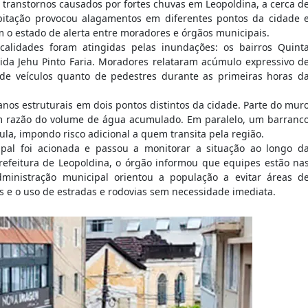
 transtornos causados por fortes chuvas em Leopoldina, a cerca d
pitação provocou alagamentos em diferentes pontos da cidade 
 o estado de alerta entre moradores e órgãos municipais.
alidades foram atingidas pelas inundações: os bairros Quint
nida Jehu Pinto Faria. Moradores relataram acúmulo expressivo d
o de veículos quanto de pedestres durante as primeiras horas d
os estruturais em dois pontos distintos da cidade. Parte do mur
m razão do volume de água acumulado. Em paralelo, um barranc
la, impondo risco adicional a quem transita pela região.
ipal foi acionada e passou a monitorar a situação ao longo d
feitura de Leopoldina, o órgão informou que equipes estão na
inistração municipal orientou a população a evitar áreas d
os e o uso de estradas e rodovias sem necessidade imediata.