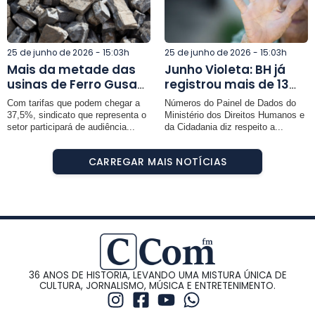
25 de junho de 2026 - 15:03h
25 de junho de 2026 - 15:03h
Mais da metade das
Junho Violeta: BH já
usinas de Ferro Gusa
registrou mais de 13
podem paralisar
mil casos de violações
Com tarifas que podem chegar a
Números do Painel de Dados do
atividades caso novas
contra pessoas idosas
37,5%, sindicato que representa o
Ministério dos Direitos Humanos e
tarifas dos EUA entrem
em 2026
setor participará de audiência...
da Cidadania diz respeito a...
em vigor, alerta
SINDIFER-MG
CARREGAR MAIS NOTÍCIAS
36 ANOS DE HISTORIA, LEVANDO UMA MISTURA ÚNICA DE
CULTURA, JORNALISMO, MÚSICA E ENTRETENIMENTO.