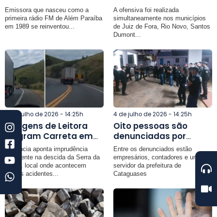
reafirma seu
prende sete pessoas e
Emissora que nasceu como a
A ofensiva foi realizada
compromisso de estar
resgata cerca de 150
primeira rádio FM de Além Paraíba
simultaneamente nos municípios
cada vez mais
aves na Zona da Mata
em 1989 se reinventou...
de Juiz de Fora, Rio Novo, Santos
Dumont...
conectada com a
de Minas
região
4 de julho de 2026 - 14:25h
4 de julho de 2026 - 14:25h
Imagens de Leitora
Oito pessoas são
Flagram Carreta em
denunciadas por
Alta Velocidade e
envolvimento em
Denúncia aponta imprudência
Entre os denunciados estão
Ultrapassagens
esquema de fraude à
recorrente na descida da Serra da
empresários, contadores e um
Perigosas na Serra da
licitação do
Vileta, local onde acontecem
servidor da prefeitura de
muitos acidentes...
Cataguases
Vileta em Leopoldina
transporte coletivo
urbano de
Cataguases