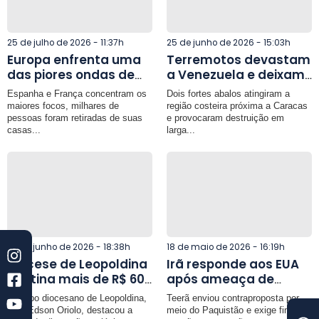
25 de julho de 2026 - 11:37h
25 de junho de 2026 - 15:03h
Europa enfrenta uma
Terremotos devastam
das piores ondas de
a Venezuela e deixam
incêndios da década e
centenas de mortos;
Espanha e França concentram os
Dois fortes abalos atingiram a
mobiliza força-tarefa
país decreta estado
maiores focos, milhares de
região costeira próxima a Caracas
internacional
de emergência
pessoas foram retiradas de suas
e provocaram destruição em
casas...
larga...
22 de junho de 2026 - 18:38h
18 de maio de 2026 - 16:19h
Diocese de Leopoldina
Irã responde aos EUA
destina mais de R$ 60
após ameaça de
mil da Campanha da
Trump e endurece
O bispo diocesano de Leopoldina,
Teerã enviou contraproposta por
Fraternidade ao
condições para fim da
dom Edson Oriolo, destacou a
meio do Paquistão e exige fim das