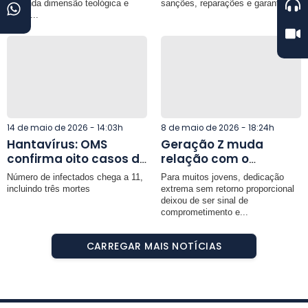
Projeto Pró-Moradia
guerra
profunda dimensão teológica e
sanções, reparações e garantias...
social...
em Muriaé
14 de maio de 2026 - 14:03h
8 de maio de 2026 - 18:24h
Hantavírus: OMS
Geração Z muda
confirma oito casos de
relação com o
cepa que causou surto
trabalho e desafia
Número de infectados chega a 11,
Para muitos jovens, dedicação
em navio
modelo tradicional de
incluindo três mortes
extrema sem retorno proporcional
carreira
deixou de ser sinal de
comprometimento e...
CARREGAR MAIS NOTÍCIAS