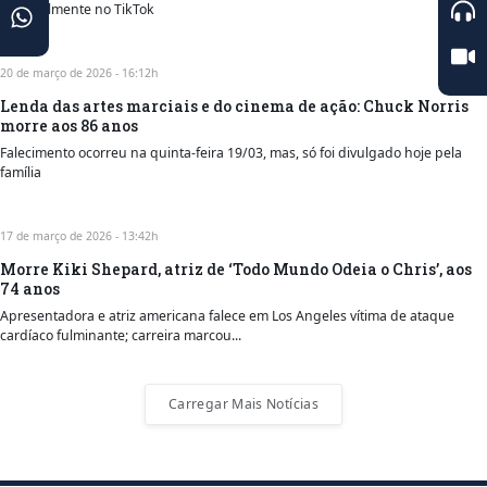
especialmente no TikTok
20 de março de 2026 - 16:12h
Lenda das artes marciais e do cinema de ação: Chuck Norris
morre aos 86 anos
Falecimento ocorreu na quinta-feira 19/03, mas, só foi divulgado hoje pela
família
17 de março de 2026 - 13:42h
Morre Kiki Shepard, atriz de ‘Todo Mundo Odeia o Chris’, aos
74 anos
Apresentadora e atriz americana falece em Los Angeles vítima de ataque
cardíaco fulminante; carreira marcou...
Carregar Mais Notícias