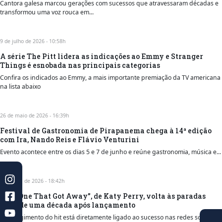
Cantora galesa marcou gerações com sucessos que atravessaram décadas e
transformou uma voz rouca em...
9 de julho de 2026 - 10:58h
A série The Pitt lidera as indicações ao Emmy e Stranger
Things é esnobada nas principais categorias
Confira os indicados ao Emmy, a mais importante premiação da TV americana
na lista abaixo
26 de maio de 2026 - 16:39h
Festival de Gastronomia de Pirapanema chega à 14ª edição
com Ira, Nando Reis e Flávio Venturini
Evento acontece entre os dias 5 e 7 de junho e reúne gastronomia, música e...
6 de abril de 2026 - 18:42h
“The One That Got Away”, de Katy Perry, volta às paradas
mais de uma década após lançamento
Ressurgimento do hit está diretamente ligado ao sucesso nas redes sociais,