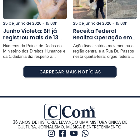
25 de junho de 2026 - 15:03h
25 de junho de 2026 - 15:03h
Junho Violeta: BH já
Receita Federal
registrou mais de 13
Realiza Operação em
mil casos de violações
Muriaé e Apreende
Números do Painel de Dados do
Ação fiscalizatória movimentou a
contra pessoas idosas
Mercadorias em Lojas
Ministério dos Direitos Humanos e
região central e a Rua Dr. Passos
em 2026
de Celulares
da Cidadania diz respeito a...
nesta quarta-feira; órgão federal...
CARREGAR MAIS NOTÍCIAS
36 ANOS DE HISTORIA, LEVANDO UMA MISTURA ÚNICA DE
CULTURA, JORNALISMO, MÚSICA E ENTRETENIMENTO.