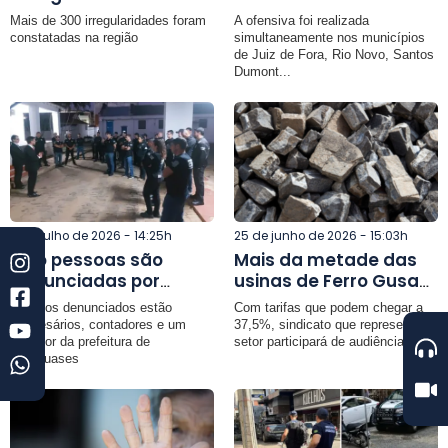
para abastecer mais
prende sete pessoas e
Mais de 300 irregularidades foram
A ofensiva foi realizada
de mil residências no
resgata cerca de 150
constatadas na região
simultaneamente nos municípios
primeiro semestre de
aves na Zona da Mata
de Juiz de Fora, Rio Novo, Santos
Dumont...
2026
de Minas
4 de julho de 2026 - 14:25h
25 de junho de 2026 - 15:03h
Oito pessoas são
Mais da metade das
denunciadas por
usinas de Ferro Gusa
envolvimento em
podem paralisar
Entre os denunciados estão
Com tarifas que podem chegar a
esquema de fraude à
atividades caso novas
empresários, contadores e um
37,5%, sindicato que representa o
licitação do
tarifas dos EUA entrem
servidor da prefeitura de
setor participará de audiência...
Cataguases
transporte coletivo
em vigor, alerta
urbano de
SINDIFER-MG
Cataguases